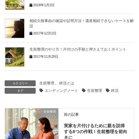
2018年1月2日
相続欠格事由の確認や証明方法！遺産相続できないケースを解
説
2017年12月2日
生前整理のやり方！片付けの手順と押さえておくポイント
2017年11月20日
生前整理
、
終活とは
カテゴリー
エンディングノート
生前整理
終活
タグ
生前整理
前の記事
実家を片付けるために親を説得
する8つの作戦！生前整理を前向
きに