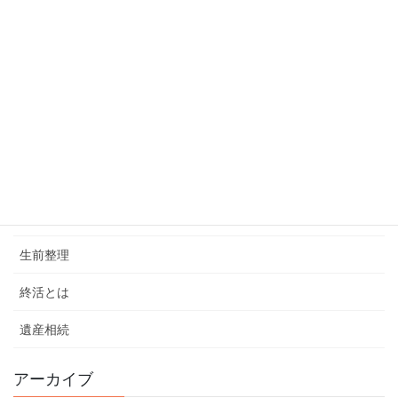
カテゴリー
お墓
お葬式
ブログ
介護
弔電
生前整理
終活とは
遺産相続
アーカイブ