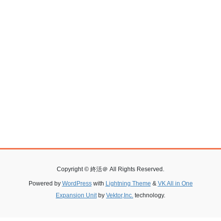
Copyright © 終活＠ All Rights Reserved.
Powered by
WordPress
with
Lightning Theme
&
VK All in One
Expansion Unit
by
Vektor,Inc.
technology.