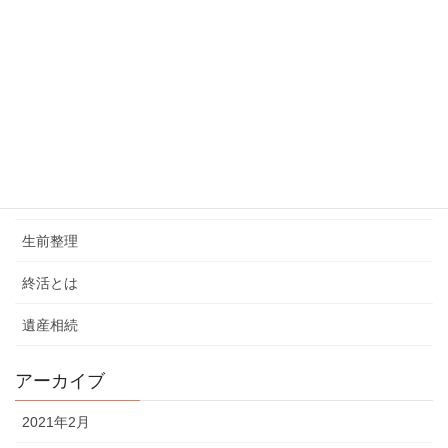
お墓
お葬式
ブログ
介護
弔電
生前整理
終活とは
遺産相続
アーカイブ
2021年2月