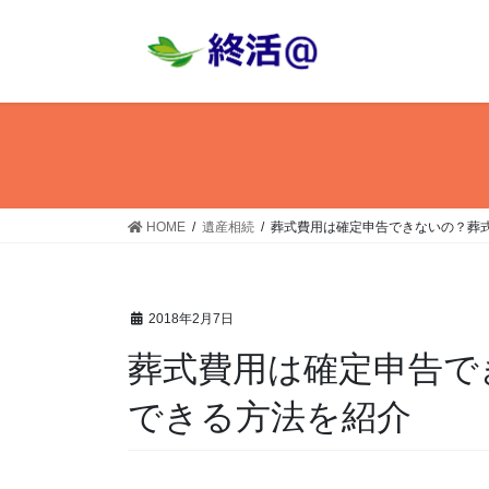
コ
ナ
ン
ビ
テ
ゲ
ン
ー
ツ
シ
へ
ョ
ス
ン
キ
に
ッ
移
HOME
遺産相続
葬式費用は確定申告できないの？葬
プ
動
2018年2月7日
葬式費用は確定申告で
できる方法を紹介