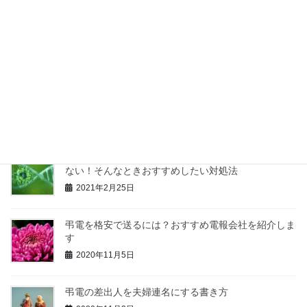
お葬式
次の記事
年金受給権者死亡届（報告書）
とは？申請期限や必要書類、書
き方を解説
2019年4月22日
最近の投稿
【新型コロナ】お葬式があるのに帰省できない！帰れ
ない！そんなときおすすめしたい対処法
2021年2月25日
弔電を格安で送るには？おすすめ電報会社を紹介しま
す
2020年11月5日
弔電の差出人を夫婦連名にする書き方