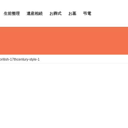
生前整理
遺産相続
お葬式
お墓
弔電
ritish-17thcentury-style-1