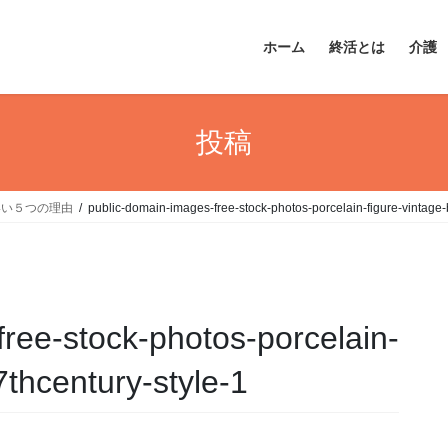
ホーム
終活とは
介護
投稿
いい５つの理由
public-domain-images-free-stock-photos-porcelain-figure-vintage-b
ree-stock-photos-porcelain-
7thcentury-style-1