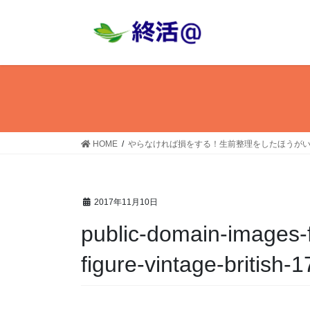
コ
ナ
ン
ビ
テ
ゲ
ン
ー
ツ
シ
へ
ョ
ス
ン
キ
に
ッ
移
HOME
やらなければ損をする！生前整理をしたほうが
プ
動
2017年11月10日
public-domain-images-f
figure-vintage-british-1