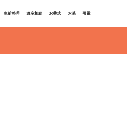
生前整理
遺産相続
お葬式
お墓
弔電